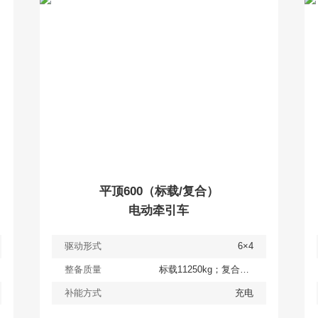
查看
详情
获取报价
平顶600（标载/复合）
电动牵引车
驱动形式
6×4
整备质量
标载11250kg；复合12000kg
补能方式
充电