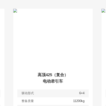
查看
详情
获取报价
高顶425（复合）
电动牵引车
驱动形式
6×4
整备质量
11200kg