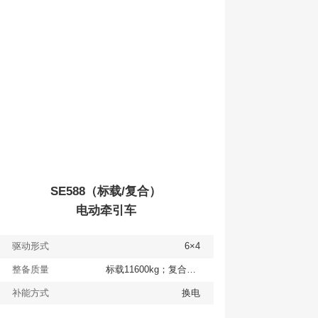
查看
详情
获取报价
SE588（标载/复合）
电动牵引车
驱动形式
6×4
整备质量
标载11600kg；复合12600kg
补能方式
换电