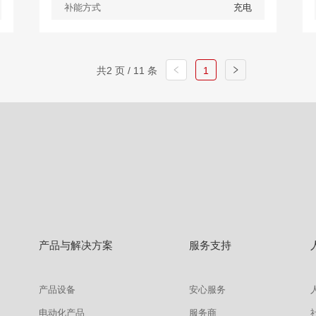
补能方式
充电
共2 页 / 11 条
1
查看
详情
获取报价
产品与解决方案
服务支持
产品设备
安心服务
电动化产品
服务商