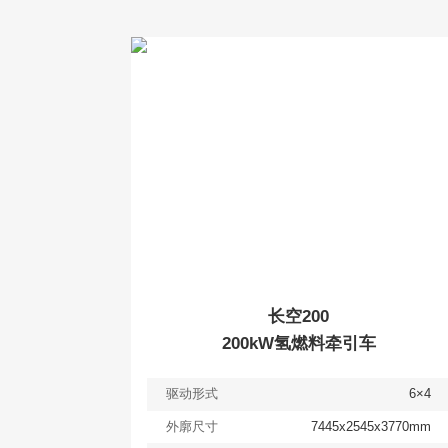
查看
详情
获取报价
长空200
200kW氢燃料牵引车
驱动形式
6×4
外廓尺寸
7445x2545x3770mm