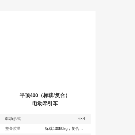
查看
详情
获取报价
平顶400（标载/复合）
电动牵引车
驱动形式
6×4
整备质量
标载10080kg；复合10700kg