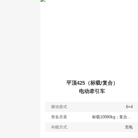
查看
详情
获取报价
平顶425（标载/复合）
电动牵引车
驱动形式
6×4
整备质量
标载10080kg；复合10700kg
补能方式
充电