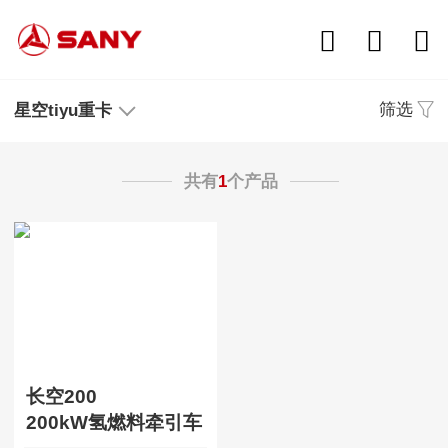
筛选
星空tiyu重卡
共有
1
个产品
长空200
200kW氢燃料牵引车