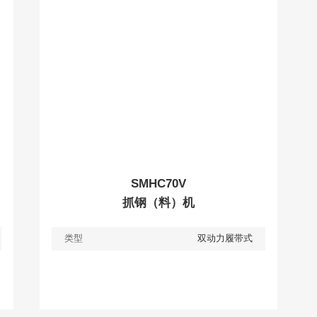
SMHC70V
抓钢（料）机
类型
双动力履带式