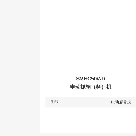
SMHC50V-D
电动抓钢（料）机
类型
电动履带式