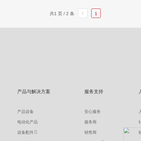
共1 页 / 2 条
1
查看
详情
获取报价
产品与解决方案
服务支持
产品设备
安心服务
电动化产品
服务商
设备配件
销售商