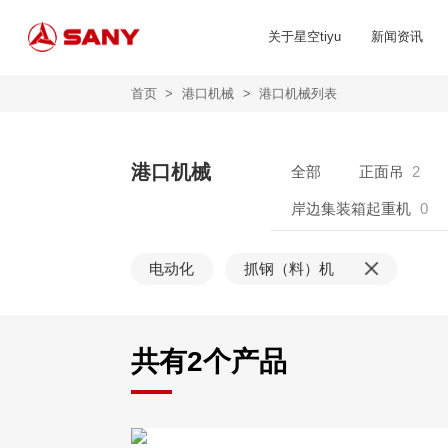
关于星空tiyu
新闻资讯
首页
>
港口机械
>
港口机械列表
港口机械
全部
正面吊
2
岸边集装箱起重机
0
电动化
抓钢（料）机
共有
2
个产品