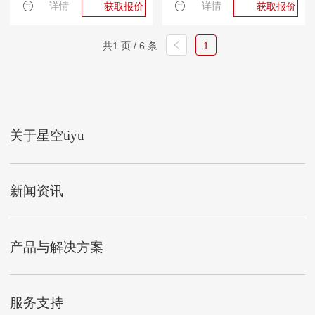
详情
详情
获取报价
获取报价
共1 页 / 6 条
1
关于星空tiyu
新闻资讯
产品与解决方案
服务支持