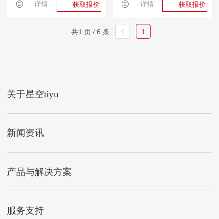
详情
详情
获取报价
获取报价
共1 页 / 6 条
1
关于星空tiyu
新闻资讯
产品与解决方案
服务支持