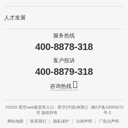
人才发展
服务热线
400-8878-318
客户投诉
400-8879-318
咨询热线
©2020 星空web版登录入口 - 星空(中国)有限公
湘ICP备10005672
司 版权所有
号-3
网站地图
联系我们
隐私保护
法律声明
广告法声明