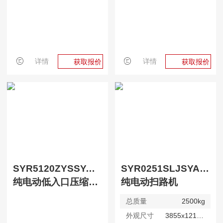
详情
详情
获取报价
获取报价
SYR5120ZYSSYABEV
SYR0251SLJSYABEV-A1
纯电动低入口压缩式垃圾车
纯电动扫路机
总质量
2500kg
外观尺寸
3855x1215x2243mm