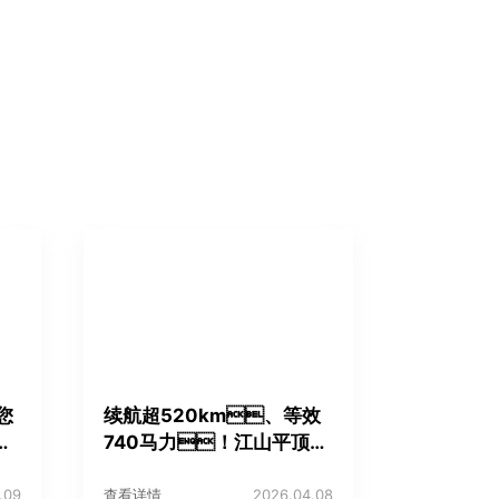
您
续航超520km、等效
建
740马力！江山平顶
693实力出圈
.09
查看详情
2026.04.08