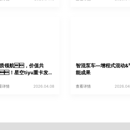
质领航，价值共
智混泵车—增程式混动&
！星空tiyu重卡发
能成果
“魔方”技术品牌与2026
系新品
看详情
2026.04.08
查看详情
2026.04