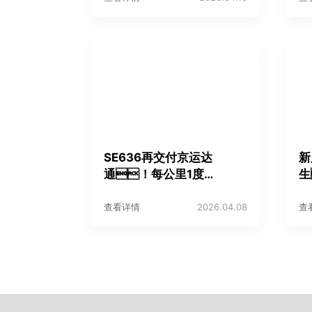
SE636再交付京运达
新
通！每公里1度
生
电、智驾30%，
布
运营数据亮眼
全
查看详情
2026.04.08
查