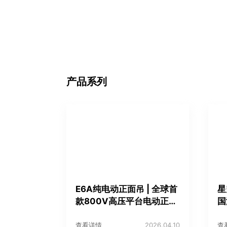
产品系列
E6A纯电动正面吊 | 全球首
星
款800V高压平台电动正面
国
吊
荣
查看详情
2026.04.10
查