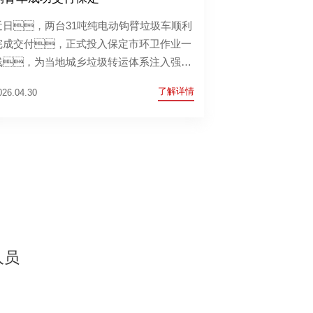
近日，两台31吨纯电动钩臂垃圾车顺利
完成交付，正式投入保定市环卫作业一
线，为当地城乡垃圾转运体系注入强劲
绿色动能，标志着保定环卫装备新能源
了解详情
026.04.30
化、重型化升级再迈关键一步。
人员
。