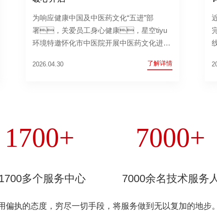
为响应健康中国及中医药文化“五进”部
署，关爱员工身心健康，星空tiyu
环境特邀怀化市中医院开展中医药文化进企
业专项活动。活动于4月29日14:45-
了解详情
2026.04.30
2
17:30在公司举办，围绕员工亚健
康、颈肩腰椎劳损、失眠慢病等问
题，提供免费血压血糖检测、中医
健康咨询、针灸推拿艾灸拔罐等特色外
治、体质辨识定制指导及养生茶饮品鉴
1700+
7000+
科普等免费服务，为职工提供个性化健
康调理与养生指导。
1700多个服务中心
7000余名技术服务
用偏执的态度，穷尽一切手段，将服务做到无以复加的地步