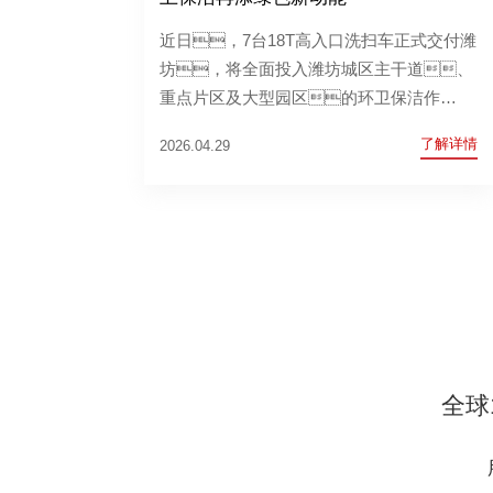
近日，7台18T高入口洗扫车正式交付潍
坊，将全面投入潍坊城区主干道、
重点片区及大型园区的环卫保洁作
业，以高效、智能、环保
了解详情
2026.04.29
的清洁装备，助力潍坊城市环境卫生品
质再升级。
全球