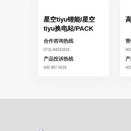
星空tiyu锂能/星空
tiyu换电站/PACK
合作咨询热线
营
0731-84031818
40
产品投诉热线
产
400 887 9318
40