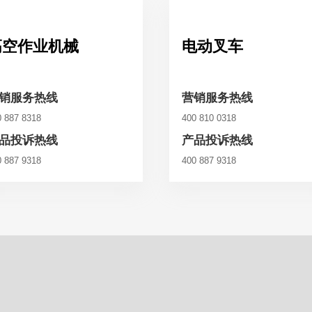
高空作业机械
电动叉车
销服务热线
营销服务热线
0 887 8318
400 810 0318
品投诉热线
产品投诉热线
0 887 9318
400 887 9318