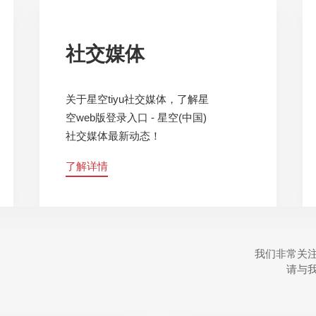
社交媒体
关于星空tiyu社交媒体，了解星
空web版登录入口 - 星空(中国)
社交媒体最新动态！
了解详情
我们非常关注您
请与我