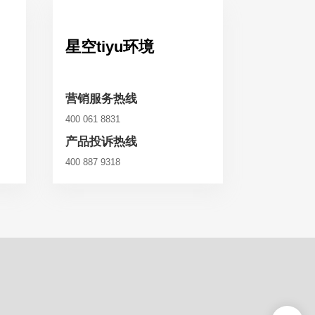
星空tiyu环境
营销服务热线
400 061 8831
产品投诉热线
400 887 9318