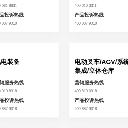
0 061 8831
400 010 3311
品投诉热线
产品投诉热线
0 887 9318
400 887 9318
风电装备
电动叉车/AGV/系
集成/立体仓库
销服务热线
营销服务热线
0 010 8318
400 810 0318
品投诉热线
产品投诉热线
0 887 9318
400 887 9318