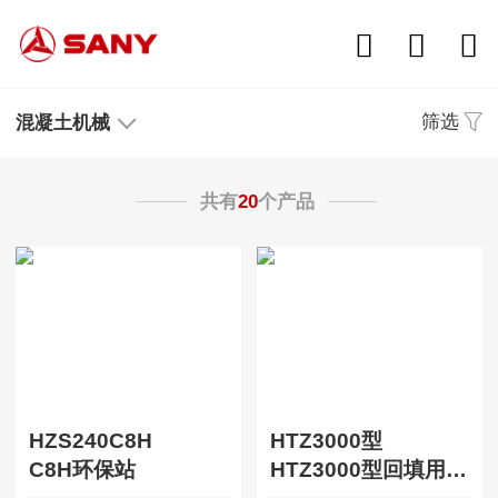
筛选
混凝土机械
共有
20
个产品
HZS240C8H
HTZ3000型
C8H环保站
HTZ3000型回填用搅拌站