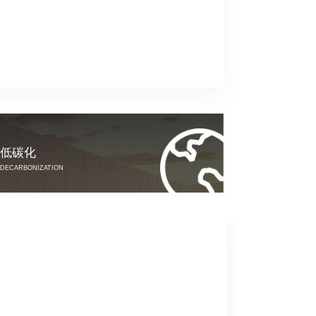
低碳化
DECARBONIZATION