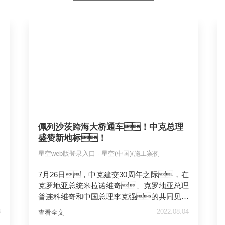
佩列沙茨跨海大桥通车！中克总理
盛赞新地标！
星空web版登录入口 - 星空(中国)/施工案例
7月26日，中克建交30周年之际，在
克罗地亚总统米拉诺维奇、克罗地亚总理
普连科维奇和中国总理李克强的共同见证
下，盛大的佩列沙茨大桥通车庆典活
8
2022.08.04
查看全文
动举行。