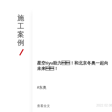
施
工
案
例
星空tiyu助力！和北京冬奥一起向
未来！
#东奥
2022.02.0
查看全文