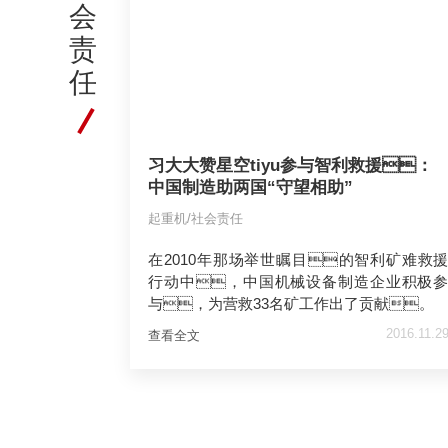
会
责
任
习大大赞星空tiyu参与智利救援：
中国制造助两国“守望相助”
起重机/社会责任
在2010年那场举世瞩目的智利矿难救
行动中，中国机械设备制造企业积极
与，为营救33名矿工作出了贡献。
2016.11.2
查看全文