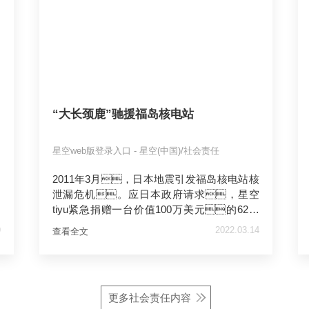
“大长颈鹿”驰援福岛核电站
星空web版登录入口 - 星空(中国)/社会责任
援
2011年3月，日本地震引发福岛核电站核
参
泄漏危机。应日本政府请求，星空
tiyu紧急捐赠一台价值100万美元的62米
泵车驰援福岛，为核电站受损反应堆注水
9
2022.03.14
查看全文
降温，赢得日本政府和各界广泛肯
定。海外救援极大提升了星空tiyu的
全球形象，日方救援人员、媒
体、民众亲切称呼星空tiyu泵车为“大长颈
更多社会责任内容
鹿”。