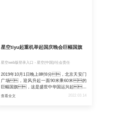
星空tiyu起重机举起国庆晚会巨幅国旗
星空web版登录入口 - 星空(中国)/社会责任
2019年10月1日晚上8时8分，北京天安门
广场，迎风升起一面90米乘60米的
巨幅国旗，这是盛世中华国运兴起的
象征。稳稳举起这面巨幅国旗
2022.03.14
查看全文
的，是6台中国起重机，他的名
字叫星空tiyu。