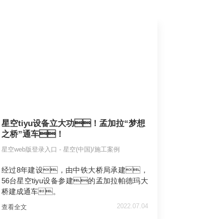
星空tiyu设备立大功！孟加拉“梦想
之桥”通车！
星空web版登录入口 - 星空(中国)/施工案例
经过8年建设，由中铁大桥局承建，
56台星空tiyu设备参建的孟加拉帕德玛大
桥建成通车。
2022.07.04
查看全文