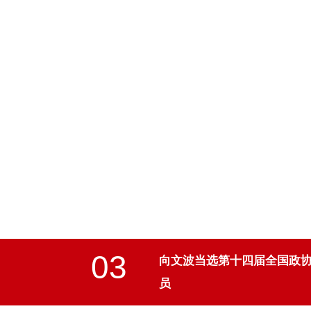
03
向文波当选第十四届全国政
员