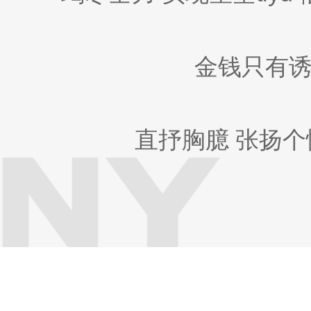
金钱只有诱
直抒胸臆 张扬个