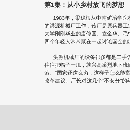
第1集：从小乡村放飞的梦想
1983年，梁稳根从中南矿冶学院
的洪源机械厂工作，该厂是原兵器工业部
大学刚刚毕业的唐修国、袁金华、毛
四个年轻人常常聚在一起讨论国企的出路
洪源机械厂的设备很多都是二手设备
往往把帽子一甩，就兴高采烈地下班回
落。“国家还这么穷，这样子怎么能
改革建议。厂长对这几个“不安分”
为厂体改委副主任，唐修国等人也先后
然而，1985年，梁稳根等四
选择了辞职创业。梁稳根对厂长说，拯救
职后，厂里扣住了他们的档案和户口
连生存问题都难以解决。然而，梁稳