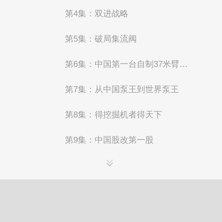
第4集：双进战略
第5集：破局集流阀
第6集：中国第一台自制37米臂架泵车
第7集：从中国泵王到世界泵王
第8集：得挖掘机者得天下
第9集：中国股改第一股
第10集：豪奖“金牌员工”
第11集：抗冰救灾，“铲”出回家的路
第12集：汶川救援，开掘生命通道