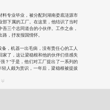
材料专业毕业，被分配到湖南娄底涟源市
下属的工厂。在这里，他结识了当时
中吾三个志同道合的小伙伴。工作之余，
，抒发报国情怀。
，机器一出毛病，没有责任心的工人
家了，这让梁稳根和他的伙伴们倍感失
富强？”于是，他们对工厂提出了一系列的
的年轻人颇为赏识，一年后，梁稳根被提拔
得到提拔。
个年轻人不顾厂领导劝说与挽留，义无反顾地
一个旧的细胞，不如换一个新的。辞
本。在那个年代，没有户口本意味着他们
根和他的伙伴们没有动摇，仍然下定决心