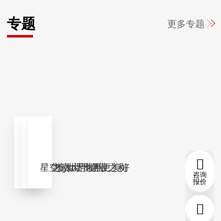
专题
更多
专题
灯塔工厂
社会责任
施工案例
中国灯塔 世界领航
国家之责大于企业之利
星空tiyu让世界更美好
咨询
报价