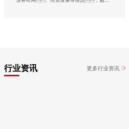
业务布局、经营发展等情况，勉励
企业抓住深化京津冀区域一体化、京津
同城化机遇，用好我市港口、产
业、科教人才等资源禀赋，扎根天
津、深耕天津，坚守主业、做
优实业，推动更多科技成果在津转化产
业化。
行业资讯
更多
行业资讯