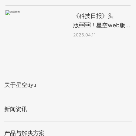
《科技日报》头
版！星空web版
登录入口 - 星空(中
2026.04.11
国)：从机械制造
企业“迈向”AI原生机器
人公司
关于星空tiyu
新闻资讯
产品与解决方案