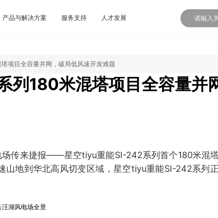
产品与解决方案
服务支持
人才发展
0米混塔项目全容量并网，破局低风速开发难题
42系列180米混塔项目全容量并网
电场传来捷报——星空tiyu重能SI-242系列首个180米
山地到华北高风切变区域，星空tiyu重能SI-242系