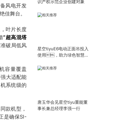
识产权示范企业创建对象
备风电开发
绝佳舞台。
，叶片长度
借
“超高混塔
，精准破局低风
星空tiyuE6电动正面吊投入
使用，助力绿色智慧升
级
单机容量覆盖
这一强大适配能
机系统级的
唐玉华会见星空tiyu重能董
同款机型，
事长兼总经理李强一行
正是确保SI-