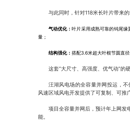
与此同时，针对118米长叶片带来
气动优化：
叶片采用成熟可靠的钝尾缘翼
量；
结构强化：
搭配3.6米超大叶根节圆直径
这套“大尺寸、高强度、优气动”
汪湖风电场的全容量并网投运，不
风速区域风电开发提供了可复制、可推广
项目全容量并网后，预计年上网发
能。