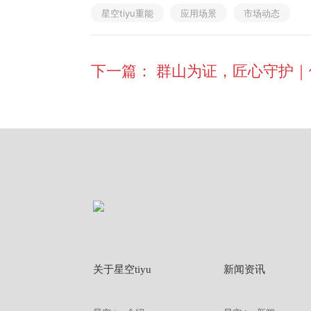
星空tiyu重能
应用场景
市场动态
下一篇：
群山为证，匠心守护｜他们
关于星空tiyu
新闻资讯