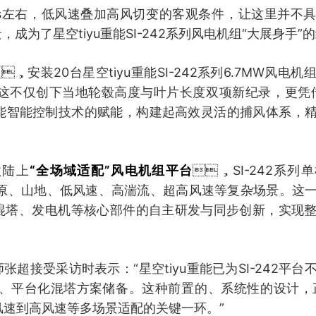
左右，低风速叠加高风切变的客观条件，让这里并不具
，成为了星空tiyu重能SI-242系列风电机组“大展身手”的
安装20台星空tiyu重能SI-242系列6.7MW风电机组
混塔。这不仅创下当地轮毂高度与叶片长度双项新纪录，更凭
u重能智能控制技术的赋能，构建起高效灵活的捕风体系
款陆上
“全场域适配”风电机组平台
，SI-242系列
、山地、低风速、高湍流、超高风速等复杂场景。
、混塔、发电机等核心部件的自主研发与同步创新，实现整
超接受采访时表示：“星空tiyu重能已为SI-242平台不
平台化混塔方案储备。这种前置的、系统性的设计，
速到高风速等多场景适配的关键一环。”