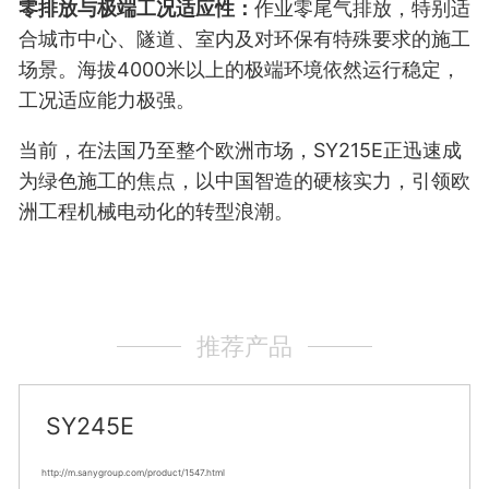
零排放与极端工况适应性：
作业零尾气排放，特别适
合城市中心、隧道、室内及对环保有特殊要求的施工
场景。海拔4000米以上的极端环境依然运行稳定，
工况适应能力极强。
当前，在法国乃至整个欧洲市场，SY215E正迅速成
为绿色施工的焦点，以中国智造的硬核实力，引领欧
洲工程机械电动化的转型浪潮。
推荐产品
SY245E
http://m.sanygroup.com/product/1547.html