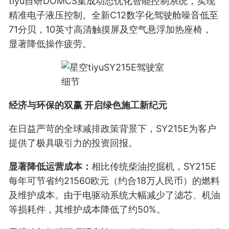
tiyu自研DOMCS集成动态优化智能控制系统，实现
精准电子液压控制。全新C12数字化驾驶舱噪音低至
71分贝，10英寸高清触摸屏及空气悬浮加热座椅，
显著降低操作疲劳。
经济与环保的双赢 开启绿色施工新纪元
在日益严苛的全球减排政策背景下，SY215E为客户
提供了极具吸引力的投资回报。
显著降低运营成本：
相比传统柴油挖掘机，SY215E
每年可节省约21560欧元（约合18万人民币）的燃料
及维护成本。由于电驱动系统大幅减少了滤芯、机油
等损耗件，其维护成本降低了约50%。