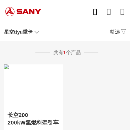
筛选
星空tiyu重卡
共有
1
个产品
长空200
200kW氢燃料牵引车