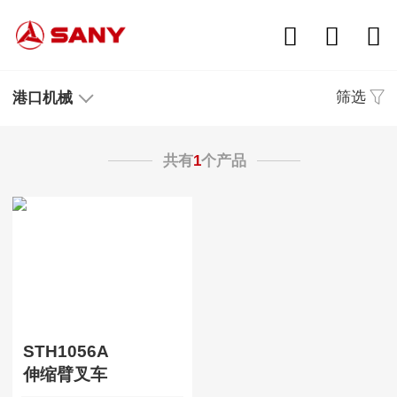
筛选
港口机械
共有
1
个产品
STH1056A
伸缩臂叉车