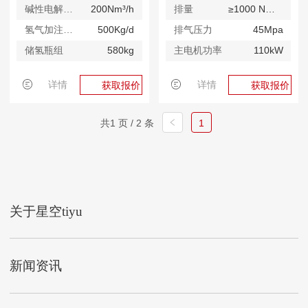
碱性电解槽系统
200Nm³/h
排量
≥1000 Nm³/h@12.5Mpa
氢气加注系统
500Kg/d
排气压力
45Mpa
储氢瓶组
580kg
主电机功率
110kW
详情
详情
获取报价
获取报价
共1 页 / 2 条
1
关于星空tiyu
新闻资讯