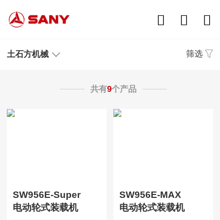
筛选
土石方机械
共有
9
个产品
SW956E-Super
SW956E-MAX
电动轮式装载机
电动轮式装载机